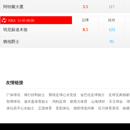
阿特蘭大鷹
3.5
117
让球
比分
NBA
11-05 08:00
明尼蘇達木狼
8.5
123
猶他爵士
95
友情链接
广体球讯
|
烽行好料贴士
|
辉煌足球心水竞技
|
金巴伦足球推介
|
足球宝典独家
智博球讯
|
迪丰盈体育贴士
|
鸿利足球
|
新势力体育
|
山海球经
|
天王球会
|
球
体坛高手心水贴士
|
正源体育
|
竞彩体坛
|
德胜球道内幕
|
百川体育资讯
|
纵横