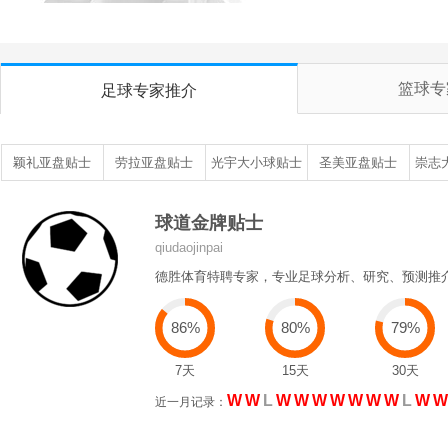
篮球专
足球专家推介
颖礼亚盘贴士
劳拉亚盘贴士
光宇大小球贴士
圣美亚盘贴士
崇志
球道金牌贴士
qiudaojinpai
德胜体育特聘专家，专业足球分析、研究、预测推
86%
80%
79%
7天
15天
30天
W
W
L
W
W
W
W
W
W
W
L
W
W
近一月记录：