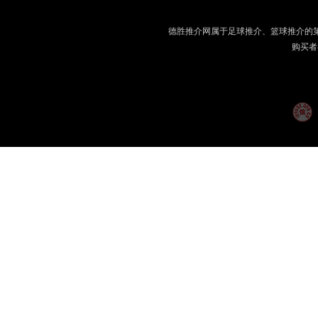
德胜推介网属于足球推介、篮球推介的
购买者