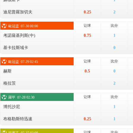
迪尼普羅加切夫
0.25
2
让球
比分
歐冠盃
07-30 00:00
考諾薩基列斯(中)
0.75
1
基卡拉斯域卡
0
让球
比分
歐冠盃
07-29 02:45
赫斯
0.5
0
格拉茨
2
让球
比分
羅甲
07-28 02:30
博托沙尼
1
布格勒斯特迅速
0.25
1
让球
比分