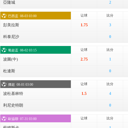
亞隆城
2
让球
比分
巴西盃
08-03 03:00
彭美拉斯
1.75
3
科泰尼沙
0
让球
比分
葡超盃
08-02 03:15
波圖(中)
2.75
1
杜連斯
0
让球
比分
挪超
08-01 03:00
波杜基林特
1.5
4
利尼史特朗
0
让球
比分
歐協聯
07-31 03:00
蘇積斯卡
1