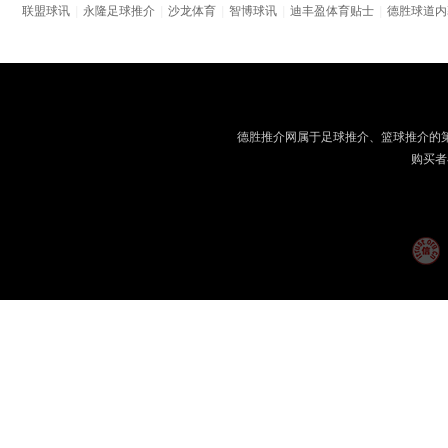
联盟球讯
|
永隆足球推介
|
沙龙体育
|
智博球讯
|
迪丰盈体育贴士
|
德胜球道内
德胜推介网属于足球推介、篮球推介的
购买者