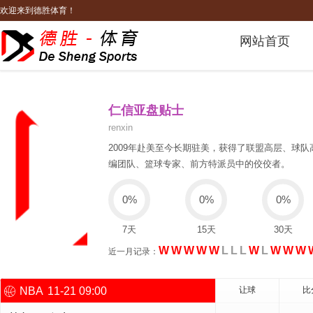
欢迎来到德胜体育！
网站首页
仁信亚盘贴士
renxin
2009年赴美至今长期驻美，获得了联盟高层、球
编团队、篮球专家、前方特派员中的佼佼者。
0%
0%
0%
7天
15天
30天
W
W
W
W
W
L
L
L
W
L
W
W
W
近一月记录：
NBA
11-21 09:00
让球
比