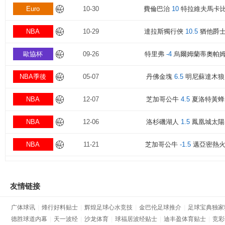
Euro
10-30
費倫巴治
10
特拉維夫馬卡
NBA
10-29
達拉斯獨行俠
10.5
猶他爵
歐協杯
09-26
特里弗
-4
烏爾姆蘭蒂奧帕
NBA季後
05-07
丹佛金塊
6.5
明尼蘇達木狼
NBA
12-07
芝加哥公牛
4.5
夏洛特黃蜂
NBA
12-06
洛杉磯湖人
1.5
鳳凰城太陽
NBA
11-21
芝加哥公牛
-1.5
邁亞密熱
友情链接
广体球讯
|
烽行好料贴士
|
辉煌足球心水竞技
|
金巴伦足球推介
|
足球宝典独家
德胜球道内幕
|
天一波经
|
沙龙体育
|
球福居波经贴士
|
迪丰盈体育贴士
|
竞彩