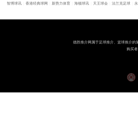
智博球讯
|
香港经典球网
|
新势力体育
|
海顿球讯
|
天王球会
|
法兰克足球
|
永
德胜推介网属于足球推介、篮球推介的
购买者