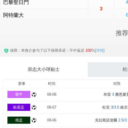
巴黎聖日門
3
阿特蘭大
推
保障：本推介参与了以下保障承诺：不中返还
100
%[
详情
]
崇志大小球贴士
相
赛事
时间
对阵
愛甲
08-08
布雷
3
費恩夏
歐霸盃
08-07
杜安
3/3.5
維京
俄盃
08-06
克拉斯諾達爾
2.5/3