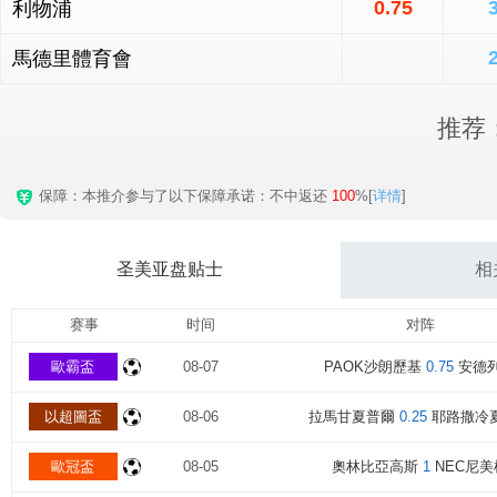
0.75
利物浦
馬德里體育會
推荐
保障：本推介参与了以下保障承诺：不中返还
100
%[
详情
]
圣美亚盘贴士
相
赛事
时间
对阵
歐霸盃
08-07
PAOK沙朗歷基
0.75
安德
以超圖盃
08-06
拉馬甘夏普爾
0.25
耶路撒冷
歐冠盃
08-05
奧林比亞高斯
1
NEC尼美