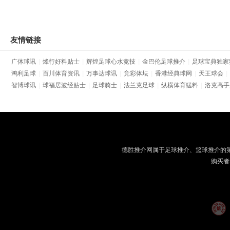
友情链接
广体球讯
|
烽行好料贴士
|
辉煌足球心水竞技
|
金巴伦足球推介
|
足球宝典独家
鸿利足球
|
百川体育资讯
|
万事达球讯
|
竞彩体坛
|
香港经典球网
|
天王球会
|
智博球讯
|
球福居波经贴士
|
足球骑士
|
法兰克足球
|
纵横体育猛料
|
洛克高手
德胜推介网属于足球推介、篮球推介的
购买者