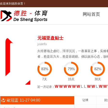
欢迎来到德胜体育！
网站首页
元福亚盘贴士
yuanfu
久经赛场之虚幻，浮浮沉沉，一夜暴富之事，实难
者，愈是压力大，愈是容易赔。倘以娱乐心态，放
83%
79%
82%
7天
15天
30天
W
W
W
W
W
W
L
L
W
W
L
W
W
近一月记录：
歐冠盃
11-27 04:00
让球
比