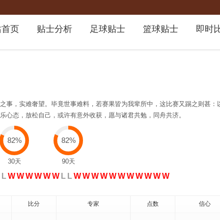
站首页
贴士分析
足球贴士
篮球贴士
即时
之事，实难奢望。毕竟世事难料，若赛果皆为我辈所中，这比赛又踢之则甚：
乐心态，放松自己，或许有意外收获，愿与诸君共勉，同舟共济。
82%
82%
30天
90天
L
W
W
W
W
W
W
L
L
W
W
W
W
W
W
W
W
W
W
W
比分
专家
点数
信心