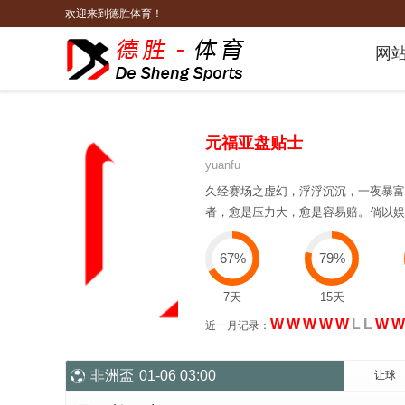
欢迎来到德胜体育！
网
元福亚盘贴士
yuanfu
久经赛场之虚幻，浮浮沉沉，一夜暴富
者，愈是压力大，愈是容易赔。倘以娱
67%
79%
7天
15天
W
W
W
W
W
L
L
W
W
近一月记录：
非洲盃
01-06 03:00
让球