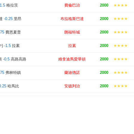
1.5
格拉茨
費倫巴治
2000
★★★★
達
-0.25
里昂
布拉格斯巴達
2000
★★★★
.75
費恩夏普
朗福特城
2000
★★★★
中)
-1.5
拉素
拉素
2000
★★★★
頓
-0.5
高路高路
維拿迪馬愛華頓
2000
★★★★
.75
弗林特鎮
蘭迪德諾
2000
★★★★
0.25
哈馬比
安德列治
2000
★★★★