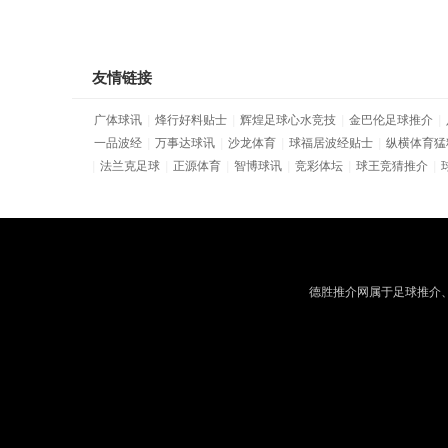
友情链接
广体球讯
|
烽行好料贴士
|
辉煌足球心水竞技
|
金巴伦足球推介
|
一品波经
|
万事达球讯
|
沙龙体育
|
球福居波经贴士
|
纵横体育猛
|
法兰克足球
|
正源体育
|
智博球讯
|
竞彩体坛
|
球王竞猜推介
|
德胜推介网属于足球推介