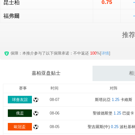
0.75
-
昆士柏
-
福弗爾
推
保障：本推介参与了以下保障承诺：不中返还
100
%[
详情
]
嘉柏亚盘贴士
相
赛事
时间
对阵
球會友誼
08-07
斯塔比亞
1.25
卡維斯
俄盃
08-06
聖彼德斯堡
1.25
巴提卡
歐冠盃
08-05
聖吉羅斯(中)
0.25
波杜基