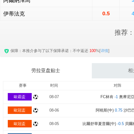
阿爾納澤馬
0.5
伊蒂法克
推荐
保障：本推介参与了以下保障承诺：不中返还
100
%[
详情
]
劳拉亚盘贴士
相
赛事
时间
对阵
歐霸盃
08-07
FC林肯
-1
奧摩尼
歐冠盃
08-06
阿曉斯(中)
0.75
沙巴
歐冠盃
08-05
比爾舒華夏普爾(中)
-0.5
貝爾