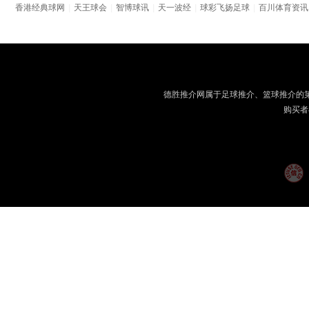
香港经典球网
|
天王球会
|
智博球讯
|
天一波经
|
球彩飞扬足球
|
百川体育资讯
德胜推介网属于足球推介、篮球推介的
购买者