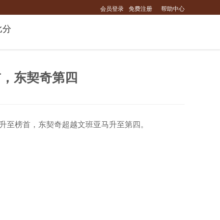
会员登录
免费注册
帮助中心
比分
首，东契奇第四
哥升至榜首，东契奇超越文班亚马升至第四。