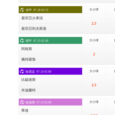
大小球
保甲
07-26 02:15
索菲亞火車頭
2.5
索菲亞利夫斯基
大小球
羅甲
07-25 02:30
阿格斯
2
佩特羅魯
大小球
歐霸盃
07-24 02:00
比錫達斯
2.5
米迪蘭特
大小球
歐協聯
07-23 02:00
華達