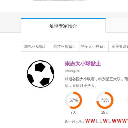
足球专家推介
颖礼亚盘贴士
劳拉亚盘贴士
光宇大小球贴士
圣美亚盘
崇志大小球贴士
chongzhi
精通各国大小联赛，特别是五大联，葡
冷，喜欢以小搏大。
57%
73%
7天
15天
W
W
L
L
W
L
W
W
W
近一月记录：