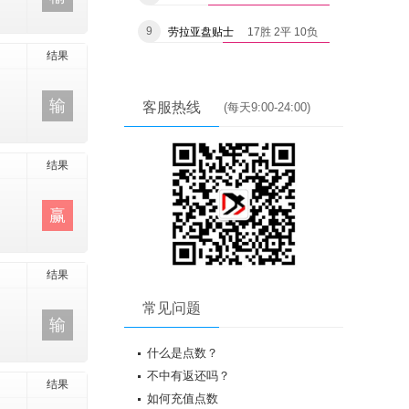
72%
9
劳拉亚盘贴士
17
胜
2
平
10
负
63%
结果
输
客服热线
(每天9:00-24:00)
结果
赢
结果
常见问题
输
什么是点数？
不中有返还吗？
结果
如何充值点数