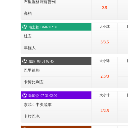
布里涅格羅蘇普列
2.5
高柏
大小球
瑞士超
08-02 02:30
杜安
3/3.5
年輕人
大小球
威超
08-01 02:45
巴里鎮聯
2.5/3
卡姆比利安
大小球
歐霸盃
07-31 02:00
索菲亞中央陸軍
2/2.5
卡拉巴克