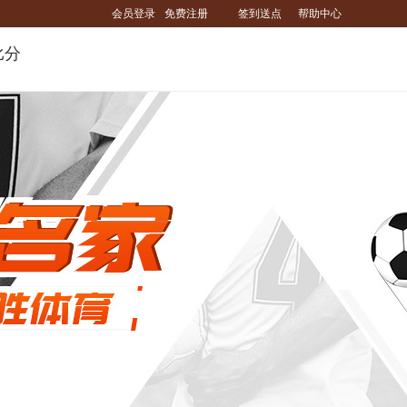
会员登录
免费注册
签到送点
帮助中心
比分