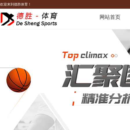
欢迎来到德胜体育！
网站首页