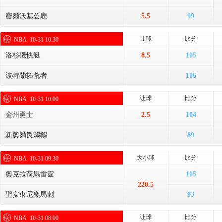
密爾沃基公鹿
5.5
99
让球
比分
NBA
10-31 10:30
洛杉磯快艇
8.5
105
波特蘭拓荒者
106
让球
比分
NBA
10-31 10:00
金州勇士
2.5
104
新奧爾良鵜鶘
89
大小球
比分
NBA
10-31 09:30
奧克拉荷馬雷霆
105
220.5
聖安東尼奧馬刺
93
让球
比分
NBA
10-31 08:00