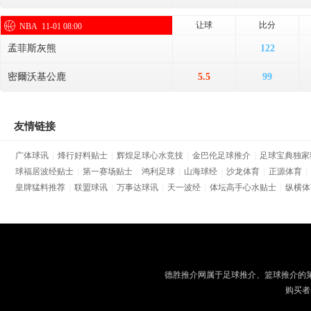
让球
比分
NBA
11-01 08:00
孟菲斯灰熊
122
密爾沃基公鹿
5.5
99
友情链接
广体球讯
|
烽行好料贴士
|
辉煌足球心水竞技
|
金巴伦足球推介
|
足球宝典独家
球福居波经贴士
|
第一赛场贴士
|
鸿利足球
|
山海球经
|
沙龙体育
|
正源体育
|
皇牌猛料推荐
|
联盟球讯
|
万事达球讯
|
天一波经
|
体坛高手心水贴士
|
纵横体
德胜推介网属于足球推介、篮球推介的
购买者