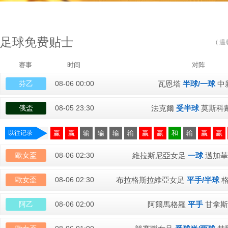
足球免费贴士
(
温
赛事
时间
对阵
芬乙
08-06 00:00
瓦恩塔
半球/一球
中
俄盃
08-05 23:30
法克爾
受半球
莫斯科
以往记录
赢
赢
输
输
输
输
赢
赢
和
输
赢
赢
歐女盃
08-06 02:30
維拉斯尼亞女足
一球
邁加華
歐女盃
08-06 02:30
布拉格斯拉維亞女足
平手/半球
格
阿乙
08-06 02:00
阿爾馬格羅
平手
甘拿斯