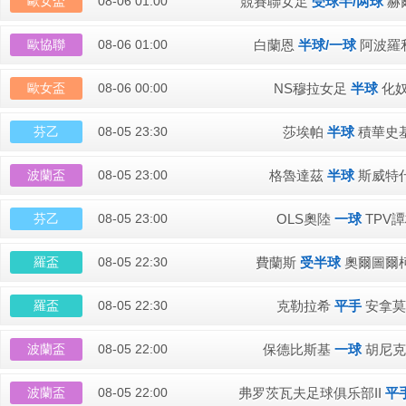
歐女盃
08-06 01:00
競賽聯女足
受球半/两球
赫
歐協聯
08-06 01:00
白蘭恩
半球/一球
阿波羅
歐女盃
08-06 00:00
NS穆拉女足
半球
化
芬乙
08-05 23:30
莎埃帕
半球
積華史
波蘭盃
08-05 23:00
格魯達茲
半球
斯威特
芬乙
08-05 23:00
OLS奧陸
一球
TPV
羅盃
08-05 22:30
費蘭斯
受半球
奧爾圖爾
羅盃
08-05 22:30
克勒拉希
平手
安拿莫
波蘭盃
08-05 22:00
保德比斯基
一球
胡尼克
波蘭盃
08-05 22:00
弗罗茨瓦夫足球俱乐部II
平