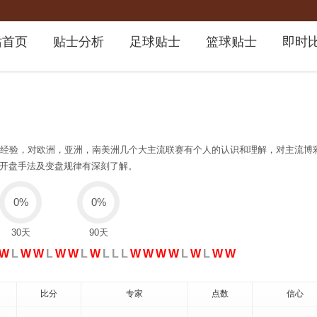
站首页
贴士分析
足球贴士
篮球贴士
即时
经验，对欧洲，亚洲，南美洲几个大主流联赛有个人的认识和理解，对主流博
ten等的开盘手法及变盘规律有深刻了解。
0%
0%
30天
90天
W
L
W
W
L
W
W
L
W
L
L
L
W
W
W
W
L
W
L
W
W
比分
专家
点数
信心