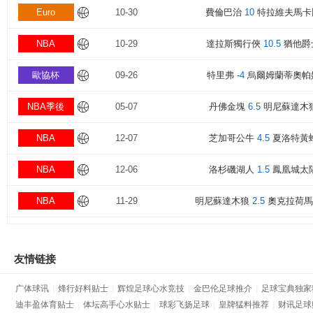
Euro
10-30
費倫巴治
10
特拉維夫馬卡
NBA
10-29
達拉斯獨行俠
10.5
猶他爵
歐協杯
09-26
特里弗
-4
烏爾姆蘭蒂奧帕
NBA季後
05-07
丹佛金塊
6.5
明尼蘇達木
NBA
12-07
芝加哥公牛
4.5
夏洛特黃
NBA
12-06
洛杉磯湖人
1.5
鳳凰城太
NBA
11-29
明尼蘇達木狼
2.5
奧克拉荷馬
友情链接
广体球讯
|
烽行好料贴士
|
辉煌足球心水竞技
|
金巴伦足球推介
|
足球宝典独家
迪丰盈体育贴士
|
体坛高手心水贴士
|
球彩飞扬足球
|
皇牌猛料推荐
|
财讯足球