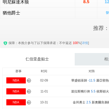
8.5
1
明尼蘇達木狼
9
猶他爵士
推荐
保障：本推介参与了以下保障承诺：不中返还
100
%[
详情
]
仁信亚盘贴士
相
赛事
时间
对阵
NBA
02-09
華盛頓巫師
-11.5
邁亞密熱
NBA
11-01
達拉斯獨行俠
5.5
侯斯頓火
NBA
10-31
金州勇士
2.5
新奧爾良鵜